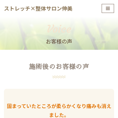
ストレッチ×整体サロン伸美
コ
ン
Voice
テ
ン
お客様の声
ツ
へ
ス
キ
施術後のお客様の声
ッ
プ
固まっていたところが柔らかくなり痛みも消え
ました。