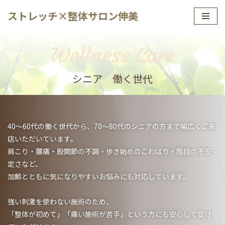
ストレッチ×整体サロン伸美
コ
ン
Wellness Care
テ
ン
シニア 働く世代
ツ
へ
ス
キ
40〜60代の働く世代から、70〜80代のシニアの方まで幅広くご来
ッ
店いただいています。
プ
肩こり・腰痛・股関節の不調・歩き始めのこわばり・階段の不安
定さなど、
加齢とともに気になりやすいお悩みにも対応しています。
強い刺激を使わない施術のため、
「整体が初めて」「痛い施術が苦手」という方にも安心して受け